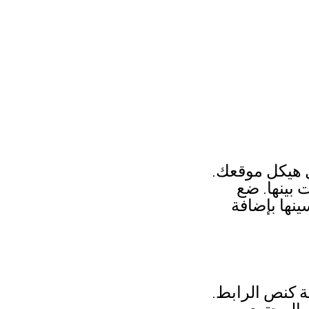
ل هيكل موقعك.
بينها. ضع
نها بإضافة
ة كنص الرابط.
 المحتوى