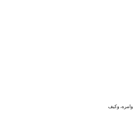
، كيف يعمل، ما الفرق بينه وبين noindex، ما أهم أوامره، وكيف