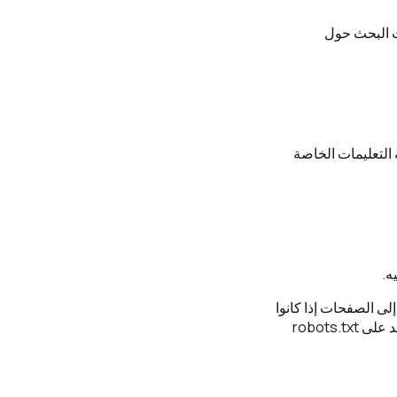
ات البحث حول
موقعك، فإنه غالبًا يتحقق أولًا من ملف robots.txt لمعرفة التعليمات الخاصة
الوصول إلى الصفحات إذا كانوا
يعرفون الرابط، ولا يحمي الملفات الحساسة. إذا كان لديك محتوى خاص أو بيانات مهمة، فلا تعتمد على robots.txt