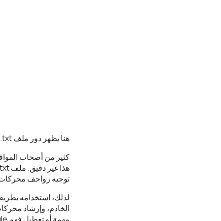
هنا يظهر دور ملف robots.txt.
توجيه زواحف محركات الب
لذلك، استخدامه بطريق
الخادم، وإرشاد محركات
مهمة أو تعطيل فهم Google لمحتوى موقعك.