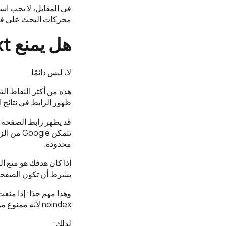
محركات البحث على فه
هل يمنع robots.txt فهرسة الصفحات نهائيًا؟
لا، ليس دائمًا.
ظهور الرابط في نتائج 
تتمكن le
محدودة.
بشرط أن تكون الصفحة مسموحة للزحف
noindex لأنه ممنوع من الزحف إلى الصفحة أصلًا.
لذلك: