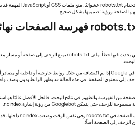
في المقابل، لا يجب استخدام robots.txt عشوائيًا.
م الصفحة ورؤية تصميمها بشكل صحيح.
هذه من أكثر النقاط التي يحدث فيها خطأ. ملف robots.txt يمنع الزحف 
البحث.
قد يظهر رابط الصفحة في Google إذا تم اكتشافه من خلال روابط خارجية أو داخلية أو
Goog من الزحف إلى محتوى الصفحة. في هذه الحالة قد يظهر الرابط بدون وصف و
 حتى يتمكن Googlebot من رؤية إشارة noindex.
وهذا مهم جدًا: إذا منعت الصفحة في 