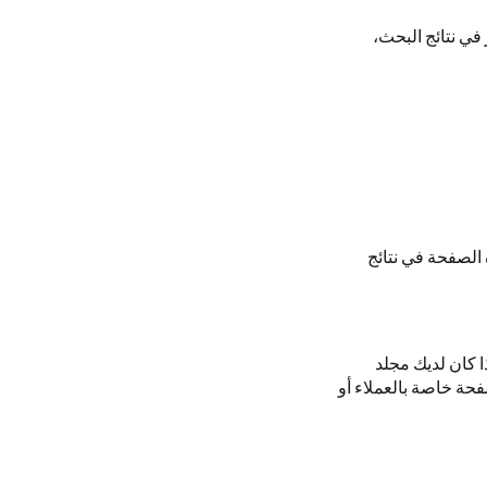
 الصفحة من الظهور في نتائج البحث،
البحث: لا تُظهر هذه الصفحة في نتائج
فحة شكر بعد تعبئة نموذج، ولا تريد ظهورها في نتائج البحث، استخدم noindex. إذا كان لديك مجلد
ه، يمكن استخدام robots.txt. إذا كان لديك صفحة خاصة بالعملاء أو