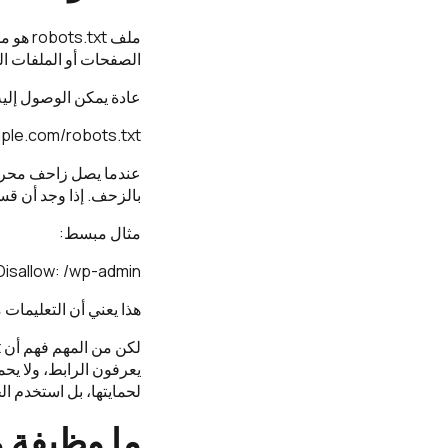
ملف xt
الصفحات أو الملفات الت
عادة يمكن الوصول إليه
ple.com/robots.txt
بالزحف. إذا وجد أن قسمً
مثال مبسط:
Disallow: /wp-admin/
هذا يعني أن التعليمات موجهة إلى ج
لحمايتها، بل استخدم ا
ما وظيفة ملف robots.txt