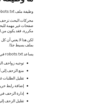
وظيفة ملف robots.txt في السيو هي تنظيم الزحف، وليس تحسين الترتيب بشكل مباشر.
محركات البحث تزحف إل
صفحات غير مهمة للبح
مكررة، فقد يكون من الم
لكن هذا لا يعني أن كل 
بملف بسيط جدًا.
يساعد robots.txt في:
توجيه زواحف الب
منع الزحف إلى أق
تقليل الطلبات غ
إضافة رابط خري
إدارة الزحف في ا
تقليل الزحف إل