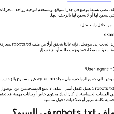
robots.t هو ملف نصي بسيط يوضع في جذر الموقع، ويستخدم لتوجيه زواحف محرك
ي يسمح لها أو لا يسمح لها بالزحف إليها.
 من خلال رابط مثل:
exam
عندما يصل زاحف محرك البحث إلى 
ا معينًا ممنوعًا، فقد يتجنب طلبه أو الزحف إليه.
User-agent: * 
ميع الزواحف، وأن مجلد wp-admin غير مسموح بالزحف إليه.
لكن من المهم فهم أن robots.txt لا يعمل كقفل أمني. الملف لا يمنع المستخدمين من 
لحماية بكلمة مرور أو صلاحيات دخول مناسبة.
 في السيو؟