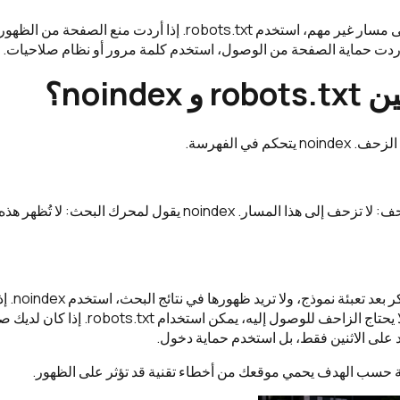
إذا أردت منع الزحف إلى مسار غير مهم، استخدم robots.txt. إذا أردت منع
noinde؟
robots.txt يقول للزاحف: لا تزحف إلى هذا المسار. noindex يقول لمحرك 
إذا كان لديك ص
إداري أو مسار داخلي لا يحتاج الزاحف للوصول إلي
د على الاثنين فقط، بل استخدم حماية دخول.
بة حسب الهدف يحمي موقعك من أخطاء تقنية قد تؤثر على الظهور.