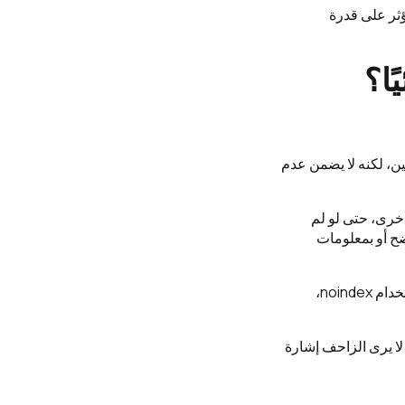
 منع ملفات CSS أو JavaScript المهمة قد يؤثر على قدرة
إلى صفحة أو مسار معين، لكنه لا يضمن عدم
 مصادر أخرى، حتى لو لم
اضح أو بمعلومات
إذا كان هدفك هو منع الصفحة من الفهرسة والظهور في نتائج البحث، فالحل الأفضل غالبًا هو استخدام noindex،
robots.txt وفي نفس الوقت وضعت noindex داخلها، قد لا يرى الزاحف إشارة