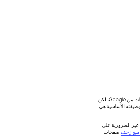
كثير من أصحاب المواقع يعتقدون أن هذا الملف مخصص فقط لتسريع الفهرسة أو إخفاء الصفحات من Google، لكن
ج البحث. وظيفته الأساسية هي
 غير الضرورية على
نع زحف
صفحات