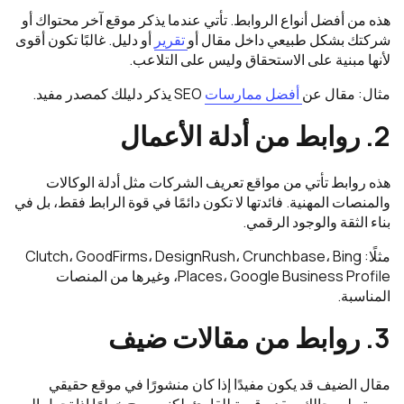
هذه من أفضل أنواع الروابط. تأتي عندما يذكر موقع آخر محتواك أو
شركتك بشكل طبيعي داخل مقال أو
تقرير
أو دليل. غالبًا تكون أقوى
لأنها مبنية على الاستحقاق وليس على التلاعب.
مثال: مقال عن
أفضل ممارسات
SEO يذكر دليلك كمصدر مفيد.
2. روابط من أدلة الأعمال
هذه روابط تأتي من مواقع تعريف الشركات مثل أدلة الوكالات
والمنصات المهنية. فائدتها لا تكون دائمًا في قوة الرابط فقط، بل في
بناء الثقة والوجود الرقمي.
مثلًا: Clutch، GoodFirms، DesignRush، Crunchbase، Bing
Places، Google Business Profile، وغيرها من المنصات
المناسبة.
3. روابط من مقالات ضيف
مقال الضيف قد يكون مفيدًا إذا كان منشورًا في موقع حقيقي