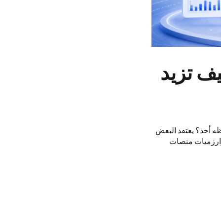
لسوشيال ميديا 2026: كيف تزيد
ظه أحد؟ يعتقد البعض
خوارزميات منصات