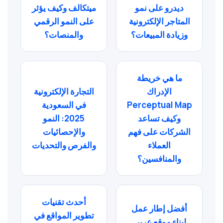
ديدرو على نمو
ميتكالف وكيف يؤثر
المتاجر الإلكترونية
على النمو الرقمي
وزيادة المبيعات؟
والمنصات؟
ما هي خريطة
الإدراك
التجارة الإلكترونية
Perceptual Map
في السعودية
وكيف تساعد
2025: النمو
الشركات على فهم
والإحصائيات
العملاء
والفرص والتحديات
والمنافسين؟
أحدث تقنيات
أفضل إطار عمل
تطوير المواقع في
لبناء موقع عربي