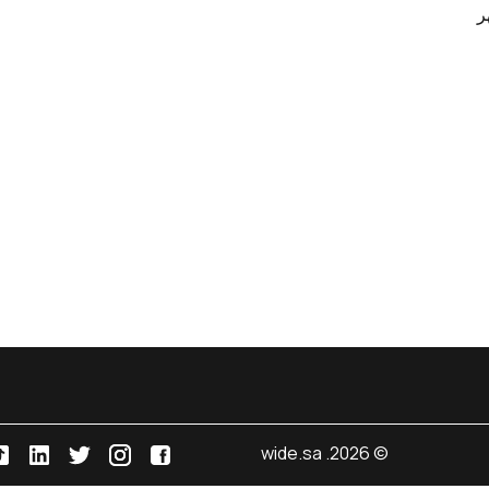
ر
© 2026. wide.sa