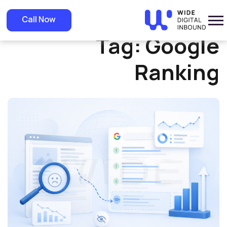
Home
»
Google Ranking
Call Now
Tag:
Google
Ranking