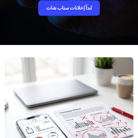
ابدأ إعلانات سناب شات