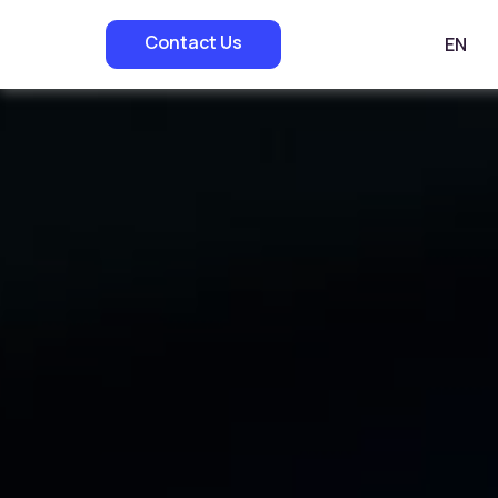
Contact Us
EN
»
»
»
Home
Services
PPC Management
TikTok Ads