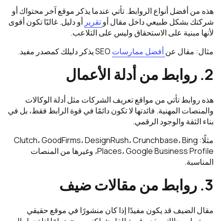
هذه من أفضل أنواع الروابط. تأتي عندما يذكر موقع آخر محتواك أو
شركتك بشكل طبيعي داخل مقال أو
تقرير
أو دليل. غالبًا تكون أقوى
لأنها مبنية على الاستحقاق وليس على التلاعب.
مثال: مقال عن
أفضل ممارسات
SEO يذكر دليلك كمصدر مفيد.
2. روابط من أدلة الأعمال
هذه روابط تأتي من مواقع تعريف الشركات مثل أدلة الوكالات
والمنصات المهنية. فائدتها لا تكون دائمًا في قوة الرابط فقط، بل في
بناء الثقة والوجود الرقمي.
مثلًا: Clutch، GoodFirms، DesignRush، Crunchbase، Bing
Places، Google Business Profile، وغيرها من المنصات
المناسبة.
3. روابط من مقالات ضيف
مقال الضيف قد يكون مفيدًا إذا كان منشورًا في موقع حقيقي