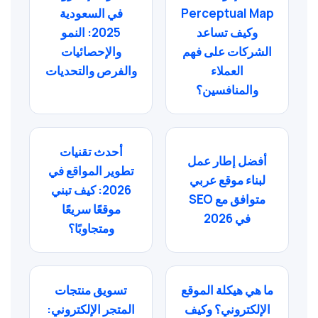
Perceptual Map
في السعودية
وكيف تساعد
2025: النمو
الشركات على فهم
والإحصائيات
العملاء
والفرص والتحديات
والمنافسين؟
أحدث تقنيات
أفضل إطار عمل
تطوير المواقع في
لبناء موقع عربي
2026: كيف تبني
متوافق مع SEO
موقعًا سريعًا
في 2026
ومتجاوبًا؟
ما هي هيكلة الموقع
تسويق منتجات
الإلكتروني؟ وكيف
المتجر الإلكتروني: