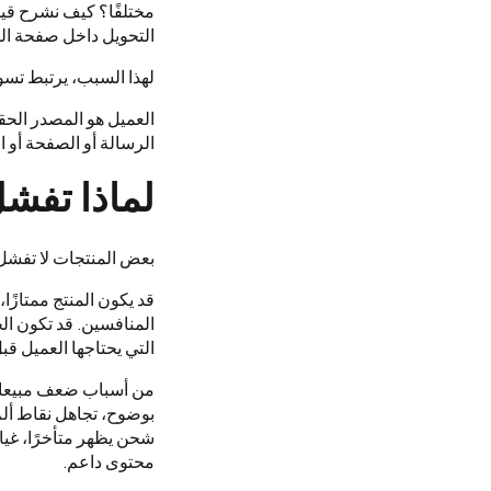
مختلفًا؟ كيف نشرح قيم
التحويل داخل صفحة المن
لهذا السبب، يرتبط تسوي
العميل هو المصدر الحقي
الرسالة أو الصفحة أو ا
لماذا تفش
بعض المنتجات لا تفشل ل
قد يكون المنتج ممتازًا،
المنافسين. قد تكون الح
التي يحتاجها العميل قب
من أسباب ضعف مبيعات ا
بوضوح، تجاهل نقاط ألم
شحن يظهر متأخرًا، غي
محتوى داعم.