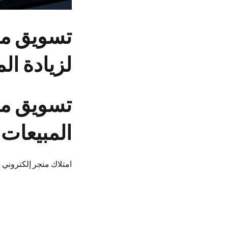
لزيادة ال
تسويق منت
المبيعات
امتلاك متجر إلكتروني ل