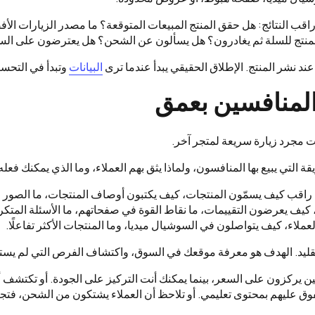
 راقب النتائج: هل حقق المنتج المبيعات المتوقعة؟ ما مصدر الزيارات ال
لمنتج للسلة ثم يغادرون؟ هل يسألون عن الشحن؟ هل يعترضون على ال
 عند نشر المنتج. الإطلاق الحقيقي يبدأ عندما ترى
البيانات
وتبدأ في التحسي
 مجرد زيارة سريعة لمتجر آخر.
 التي يبيع بها المنافسون، ولماذا يثق بهم العملاء، وما الذي يمكنك فع
راقب كيف يسمّون المنتجات، كيف يكتبون أوصاف المنتجات، ما الصور ال
 كيف يعرضون التقييمات، ما نقاط القوة في صفحاتهم، ما الأسئلة المتكرر
عملاء، كيف يتواصلون في السوشيال ميديا، وما المنتجات الأكثر تفاعلًا.
لتقليد. الهدف هو معرفة موقعك في السوق، واكتشاف الفرص التي لم يستغ
 يركزون على السعر، بينما يمكنك أنت التركيز على الجودة. أو تكتشف أ
فوق عليهم بمحتوى تعليمي. أو تلاحظ أن العملاء يشتكون من الشحن، ف