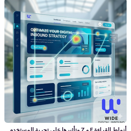
أنماط القراءة F و Z وتأثيرها على تجربة المستخدم