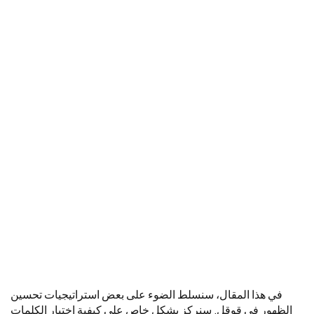
في هذا المقال، سنسلط الضوء على بعض استراتيجيات تحسين
الظهور في قوقل. سنركز بشكل خاص على كيفية اختيار الكلمات