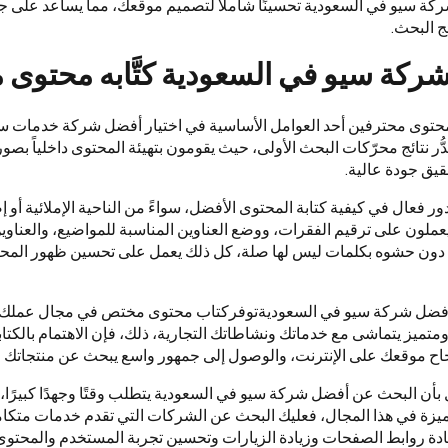
ركة سيو في السعودية تحسينًا شاملاً لتصميم موقعك، مما يساعد على جعل
ج البحث.
ركة سيو في السعودية كتَّابه محتوى 
َّاب محتوى محترفين أحد العوامل الأساسية في اختيار أفضل شركة خدمات س
ر نتائج محرّكات البحث الأولى، حيث يقومون بتهيئة المحتوى داخلياً بصو
قيق جودة عالية.
دور فعال في كيفية كتابة المحتوى الأفضل، سواءً من الناحية الإملائية أو
ملون على ترقيم الفقرات، ووضع العناوين المناسبة للمواضيع، والعناوين 
دون حشوه بكلمات ليس لها صلة، كل ذلك يعمل على تحسين ظهور المحت
ن أفضل شركة سيو في السعوديةتوفركتاب محتوى مختص في مجال عملك
 يتماشى مع خدماتك ونشاطاتك التجارية، ذلك، فإن الاهتمام بالكتابة ال
 نجاح موقعك على الإنترنت، والوصول إلى جمهور واسع يبحث عن منتجاتك 
ل بأن البحث عن أفضل شركة سيو في السعودية يتطلب وقتًا وجهدًا كبيرًا،
زة في هذا المجال، فعليك البحث عن الشركات التي تقدم خدمات متكا
ة روابط الصفحات وزيادة الزيارات وتحسين تجربة المستخدم والمحتوى