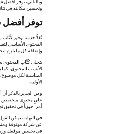
وبالتالي، توفر أفضل ش
وتحسين مكانته في نتائ
توفر أفضل ش
تُعَدُّ خدمة توفير كُت
المحتوى الأساسي لتصدُّ
وإضافة كل ما يلزم لتح
يتحلى كُتَّاب المحتوى ب
الأنسب للمحتوى، كما يع
المناسبة لكل موضوع، 
الأولية.
ومن الجدير بالذكر أ
على محتوى متخصص ومتميز
أمراً حيوياً في تحقيق
في النهاية، يمكن القو
عن شركة موثوقة ومتمي
في تحسين موقعك وزياد