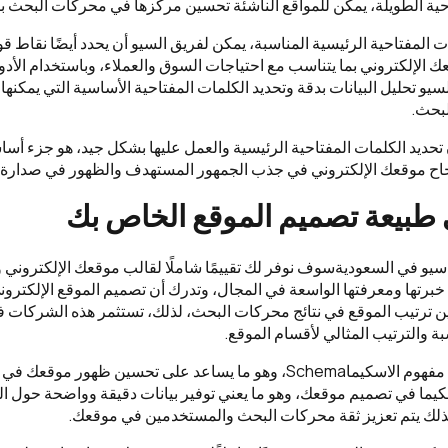
حية الطويلة، يمكن للمواقع الناشئة تحسين مركزها في محركات البحث ب
ت المفتاحية الرئيسية المناسبة، يمكن لفريق السيو أن يحدد أيضًا نقاط
 الإلكتروني بما يتناسب مع احتياجات السوق والعملاء، وباستخدام الأدوا
سيو تحليل البيانات بدقة وتحديد الكلمات المفتاحية الأساسية التي يمكنه
بحث.
ن تحديد الكلمات المفتاحية الرئيسية والعمل عليها بشكل جيد، هو جزء أس
نجاح موقعك الإلكتروني في جذب الجمهور المستهدف والظهور في صدارة ن
طبيعة تصميم الموقع الخاص بك
و في السعوديةسوف نوفر لك تقييمًا شاملًا لقالب موقعك الإلكتروني و
 خبرتها ومعرفتها الواسعة في المجال، وتدرك أن تصميم الموقع الإلكتروني
 ترتيب الموقع في نتائج محركات البحث، لذلك، تستثمر هذه الشركات ف
بة والترتيب المثالي لأقسام الموقع.
وتراعي الشركات أيضًا مفهوم الاسكيماSchema، وهو ما يساعد على تحسين ظهور
كيما في تصميم موقعك، وهو ما يعني توفير بيانات دقيقة وواضحة حول ا
بذلك يتم تعزيز ثقة محركات البحث والمستخدمين في موقعك.