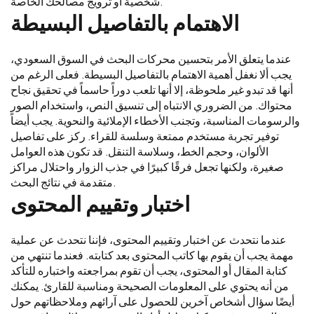
شخصية أو ترويج مصالحك الخاصة.
الاهتمام بالتفاصيل البسيطة
عندما يتعلق الأمر بتحسين محركات البحث في السوق السعودي،
يجب ألا نغفل أهمية الاهتمام بالتفاصيل البسيطة. فعلى الرغم من
أنها قد تبدو غير ملحوظة، إلا أنها تلعب دوراً حاسماً في تحقيق نجاح
محتواك. من الضروري الانتباه إلى تنسيق النص، واستخدام الصور
والرسومات المناسبة، وتجنب الأخطاء الإملائية والنحوية. يجب أيضاً
توفير تجربة مستخدم ممتعة وسلسة للقراء. ركز على تفاصيل
الألوان، وحجم الخط، وسلاسة التنقل. قد تكون هذه العوامل
صغيرة، ولكنها تجعل فرقًا كبيرًا في جذب الزوار واحتلال مراكز
متقدمة في نتائج البحث.
اختبار وتقييم المحتوى
عندما نتحدث عن اختبار وتقييم المحتوى، فإننا نتحدث عن عملية
مهمة يجب أن يقوم بها كاتب المحتوى بعد كتابته. فعندما تنتهي من
كتابة المقال أو المحتوى، يجب أن تقوم بمراجعته واختباره للتأكد
من أنه يحتوي على المعلومات الصحيحة ومناسبة للقارئ. يمكنك
أيضًا سؤال أشخاص آخرين للحصول على آرائهم وملاحظاتهم حول