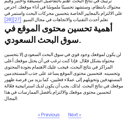
ترتيبك في نتائج البحث. اهتم بالتفاصيل البسيطة واختبر وقيّم
محتواك بانتظام، وستشهد تحسينًا ملموسًا في أداء موقعك. احرص
على الالتزام بالمعايير الخاصة بتحسين محركات البحث واستمر في
تعلم أحدث التقنيات والاتجاهات في مجال السيو.
[27]
[28]
أهمية تحسين محتوى الموقع في
سوق البحث السعودي.
لن يكون لموقعك وجود قوي في سوق البحث السعودي إلا بتحسين
محتواه بشكل فعّال. فإذا كنت ترغب في أن يحتل موقعك أعلى
المراكز في نتائج البحث، فيجب عليك الاهتمام بجودة المحتوى
وتحسينه. فتحسين محتوى الموقع يساعد على جذب المستخدمين
المستهدفين وتحويلهم إلى عملاء فعليين، كما يزيد من فرصة ظهور
موقعك في نتائج البحث. لذلك، يجب أن يكون لديك استراتيجية فعّالة
لتحسين محتوى موقعك والالتزام بأفضل الممارسات في هذا
المجال.
« Previous
Next »