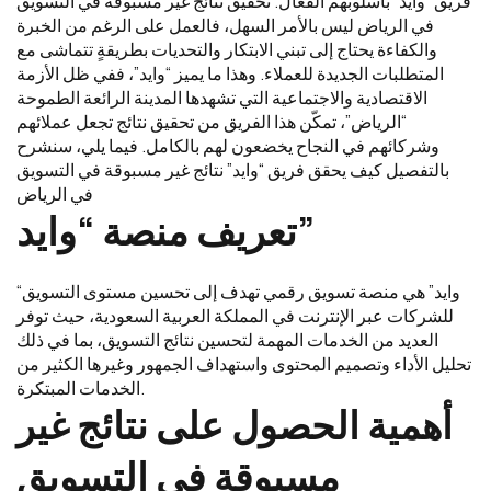
فريق “وايد” بأسلوبهم الفعّال. تحقيق نتائج غير مسبوقة في التسويق
في الرياض ليس بالأمر السهل، فالعمل على الرغم من الخبرة
والكفاءة يحتاج إلى تبني الابتكار والتحديات بطريقةٍ تتماشى مع
المتطلبات الجديدة للعملاء. وهذا ما يميز “وايد”، ففي ظل الأزمة
الاقتصادية والاجتماعية التي تشهدها المدينة الرائعة الطموحة
“الرياض”، تمكّن هذا الفريق من تحقيق نتائج تجعل عملائهم
وشركائهم في النجاح يخضعون لهم بالكامل. فيما يلي، سنشرح
بالتفصيل كيف يحقق فريق “وايد” نتائج غير مسبوقة في التسويق
في الرياض
تعريف منصة “وايد”
“وايد” هي منصة تسويق رقمي تهدف إلى تحسين مستوى التسويق
للشركات عبر الإنترنت في المملكة العربية السعودية، حيث توفر
العديد من الخدمات المهمة لتحسين نتائج التسويق، بما في ذلك
تحليل الأداء وتصميم المحتوى واستهداف الجمهور وغيرها الكثير من
الخدمات المبتكرة.
أهمية الحصول على نتائج غير
مسبوقة في التسويق