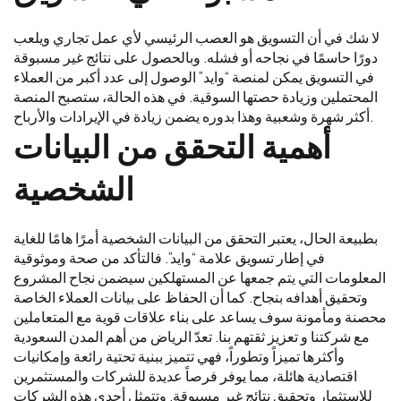
لا شك في أن التسويق هو العصب الرئيسي لأي عمل تجاري ويلعب
دورًا حاسمًا في نجاحه أو فشله. وبالحصول على نتائج غير مسبوقة
في التسويق يمكن لمنصة “وايد” الوصول إلى عدد أكبر من العملاء
المحتملين وزيادة حصتها السوقية. في هذه الحالة، ستصبح المنصة
أكثر شهرة وشعبية وهذا بدوره يضمن زيادة في الإيرادات والأرباح.
أهمية التحقق من البيانات
الشخصية
بطبيعة الحال، يعتبر التحقق من البيانات الشخصية أمرًا هامًا للغاية
في إطار تسويق علامة “وايد”. فالتأكد من صحة وموثوقية
المعلومات التي يتم جمعها عن المستهلكين سيضمن نجاح المشروع
وتحقيق أهدافه بنجاح. كما أن الحفاظ على بيانات العملاء الخاصة
محصنة ومأمونة سوف يساعد على بناء علاقات قوية مع المتعاملين
مع شركتنا و تعزيز ثقتهم بنا. تعدّ الرياض من أهم المدن السعودية
وأكثرها تميزاً وتطوراً، فهي تتميز ببنية تحتية رائعة وإمكانيات
اقتصادية هائلة، مما يوفر فرصاً عديدة للشركات والمستثمرين
للاستثمار وتحقيق نتائج غير مسبوقة. وتتمثل أحدى هذه الشركات