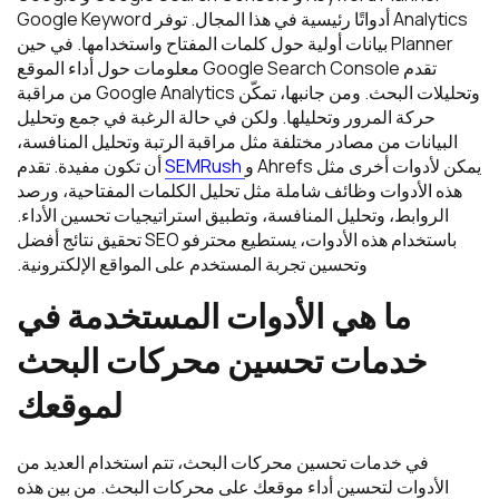
Analytics أدواتًا رئيسية في هذا المجال. توفر Google Keyword
Planner بيانات أولية حول كلمات المفتاح واستخدامها. في حين
تقدم Google Search Console معلومات حول أداء الموقع
وتحليلات البحث. ومن جانبها، تمكّن Google Analytics من مراقبة
حركة المرور وتحليلها. ولكن في حالة الرغبة في جمع وتحليل
البيانات من مصادر مختلفة مثل مراقبة الرتبة وتحليل المنافسة،
يمكن لأدوات أخرى مثل Ahrefs و
SEMRush
أن تكون مفيدة. تقدم
هذه الأدوات وظائف شاملة مثل تحليل الكلمات المفتاحية، ورصد
الروابط، وتحليل المنافسة، وتطبيق استراتيجيات تحسين الأداء.
باستخدام هذه الأدوات، يستطيع محترفو SEO تحقيق نتائج أفضل
وتحسين تجربة المستخدم على المواقع الإلكترونية.
ما
هي
الأدوات
المستخدمة
في
خدمات
تحسين
محركات
البحث
لموقعك
في خدمات تحسين محركات البحث، تتم استخدام العديد من
الأدوات لتحسين أداء موقعك على محركات البحث. من بين هذه