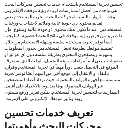
تحسين تجربة المستخدم باستخدام خدمات تحسين محركات البحث
هي واحدة من أفضل الممارسات لزيادة رؤية موقعك الإلكتروني
وجذب الزوار. بالنسبة لمحركات البحث، تجربة المستخدم تعني
تقديم محتوى ذي جودة عالية وملائم لاحتياجات ورغبات
المستخدمين. عندما يكون لديك محتوى ذو جودة عالية ومتنوع، فإن
ذلك يزيد من فرص رؤية موقعك في نتائج البحث العضوية. كما يجب
أيضاً توفير تجربة مستخدم سلسة وسهلة الاستخدام من خلال
تصميم موقعك بطريقة تجعل المستخدمين يجدون المعلومات
بسهولة ويتصفحون المحتوى بطريقة سلسة دون أي عوائق أو
صعوبات. ينبغي أيضاً مراعاة سرعة التحميل، الوقت الذي يستغرقه
الموقع في التحميل يلعب دوراً مهماً في تجربة المستخدم وقراره
بالبقاء أو الانتقال إلى موقع آخر. من المهم أيضًا توفير تجربة
متناسبة مع أجهزة الهواتف المحمولة حيث تزداد أعداد المتصفحين
عبر الهواتف المحمولة يومًا بعد يوم. بالاعتماد على أفضل
الممارسات لتحسين تجربة المستخدم، يمكن تعزيز ورفع مستوى
رؤية وتأثير موقعك الإلكتروني على الإنترنت.
تعريف
خدمات
تحسين
محركات
البحث
وأهميتها