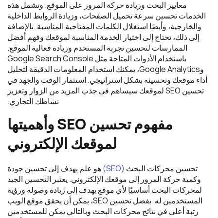
معايير البحث وزيادة حركة المرور على الموقع. وتشمل هذه
الخدمات تحسين سرعة تحميل الصفحات، وزيادة الروابط الداخلية
والخارجية، وأيضًا استغلال الكلمات المفتاحية المناسبة. بالإضافة
إلى ذلك، تحتاج إلى اختيار الخدمة المناسبة لموقعك وفهم أفضل
الممارسات لتحسين تجربة المستخدم وزيادة فعالية الموقع.
باستخدام الأدوات المتاحة مثل Google Search Console
وGoogle Analytics، يمكنك استخدام المعلومات الدقيقة لتحليل
أداء موقعك وتحسينه بشكل استراتيجي. استثمار الوقت والجهد في
تحسين SEO لموقعك سيساهم في جذب المزيد من الزوار وتعزيز
نشاطك التجاري.
مفهوم
تحسين
SEO
وأهميتها
لموقعك
الإلكتروني
تحسين محركات البحث
(SEO)
هو علم يهدف إلى تحسين جودة
وكمية حركة المرور إلى موقعك الإلكتروني. يعتبر التحسين الجيد
لمحركات البحث أساسيًا لأي موقع يهدف إلى زيادة وصوله ورؤية
المستخدمين له. بفضل تحسين SEO، يمكن أن يحقق موقع الويب
رتبة أعلى في نتائج محركات البحث وبالتالي يمكن للمستخدمين