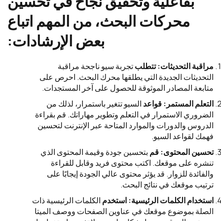
بفاعلية وتحقيق نجاح في تحسين
محركات البحث، من المهم اتباع
بعض الإرشادات:
مراقبة التحديثات: تتطلب
تجربة سيو ناجحة مراقبة
التحديثات الجديدة التي يطلقها محرك البحث. احرص على
متابعة المصادر الموثوقة للحصول على آخر المستجدات.
التعلم المستمر: قواعد
السيو تتغير باستمرار، لذلك من
الضروري الاستمرار في التعلم وتطوير مهاراتك. قم بقراءة
الدروس والدورات والموارد المتاحة عبر الإنترنت لتحسين
فهمك لقواعد السيو.
تحسين المحتوى: قم
بتحسين جودة وقيمة المحتوى الذي
تنشره على موقعك. اكتب محتوى فريد وقابل للقراءة
والفائدة للزوار. قد يؤثر محتوى عالي الجودة إيجابًا على
ترتيب موقعك في نتائج البحث.
استخدام الكلمات الرئيسية: استخدم
الكلمات الرئيسية ذات
الصلة بموضوع موقعك في عناوين الصفحات ووصف الميتا