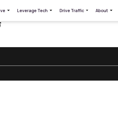
ive
Leverage Tech
Drive Traffic
About
ت