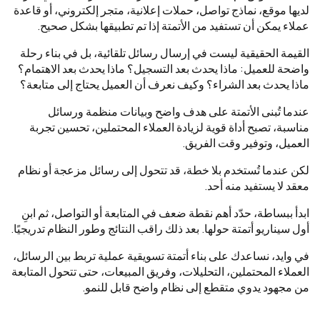
لديها موقع، نماذج تواصل، حملات إعلانية، متجر إلكتروني، أو قاعدة
عملاء يمكن أن تستفيد من الأتمتة إذا تم تطبيقها بشكل صحيح.
القيمة الحقيقية ليست في إرسال رسائل تلقائية، بل في بناء رحلة
واضحة للعميل: ماذا يحدث بعد التسجيل؟ ماذا يحدث بعد الاهتمام؟
ماذا يحدث بعد الشراء؟ وكيف نعرف أن العميل يحتاج إلى متابعة؟
عندما تُبنى الأتمتة على هدف واضح وبيانات منظمة ورسائل
مناسبة، تصبح أداة قوية لزيادة العملاء المحتملين، تحسين تجربة
العميل، وتوفير وقت الفريق.
لكن عندما تُستخدم بلا خطة، قد تتحول إلى رسائل مزعجة أو نظام
معقد لا يستفيد منه أحد.
ابدأ ببساطة، حدّد أهم نقطة ضعف في المتابعة أو التواصل، ثم ابنِ
أول سيناريو أتمتة حولها. بعد ذلك راقب النتائج وطور النظام تدريجيًا.
في وايد، نساعدك على بناء أتمتة تسويقية عملية تربط بين الرسائل،
العملاء المحتملين، التحليلات، وفريق المبيعات، حتى تتحول المتابعة
من مجهود يدوي متقطع إلى نظام واضح قابل للنمو.