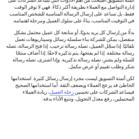
أتمتة التسويق أصبحت من أهم الأدوات التي تساعد الشركات على
إدارة التواصل مع العملاء بطريقة أكثر ذكاءً. فهي لا توفر الوقت
فقط، بل تساعد على إرسال الرسالة المناسبة للشخص المناسب
في التوقيت المناسب، بناءً على سلوك العميل ومرحلة اهتمامه.
بدلًا من إرسال كل بريد يدويًا، أو متابعة كل عميل محتمل بشكل
منفصل، يمكن للشركة بناء سلسلة رسائل وسيناريوهات تعمل
تلقائيًا. إذا سجّل العميل، تصله رسالة ترحيب. إذا فتح الرسالة، تصله
رسالة مختلفة. إذا لم يفتحها، يتم تذكيره لاحقًا. إذا أضاف منتجًا
للسلة ولم يشترِ، تصله رسالة تذكيرية. وإذا اشترى، تصله رسالة
شكر وطلب تقييم أو عرض مكمل.
لكن أتمتة التسويق ليست مجرد إرسال رسائل كثيرة. استخدامها
الخاطئ قد يزعج العملاء ويضعف الثقة. أما استخدامها الصحيح
فيساعد الشركات على تحسين
رحلة العميل
، زيادة العملاء
المحتملين، رفع معدل التحويل، وتتبع الأداء بدقة.