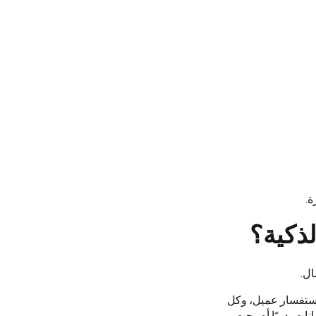
ة.
لذكية؟
ال.
 استفسار عميل، وكل
انات يدويًا أصبحت