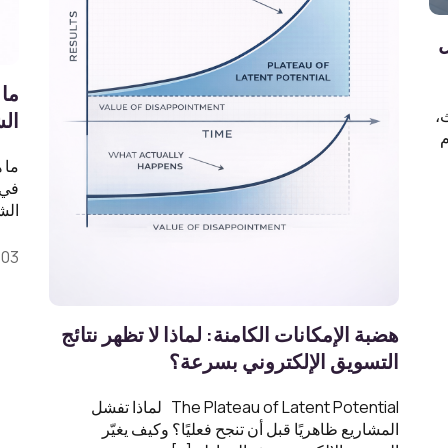
يل
ما 
،
ال
م
ما 
في 
الش
03 Jan, 2026
هضبة الإمكانات الكامنة: لماذا لا تظهر نتائج
التسويق الإلكتروني بسرعة؟
The Plateau of Latent Potential لماذا تفشل
المشاريع ظاهريًا قبل أن تنجح فعليًا؟ وكيف يغيّر