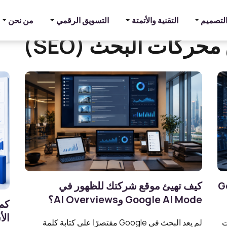
والتصميم
التقنية والأتمتة
التسويق الرقمي
من نحن
حركات البحث (SEO)
عد Google
كيف تهيئ موقع شركتك للظهور في
Google AI Mode وAI Overviews؟
الأ
ت
لم يعد البحث في Google مقتصرًا على كتابة كلمة