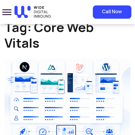
Home
»
Core Web Vitals
Call Now
Tag:
Core Web
Vitals